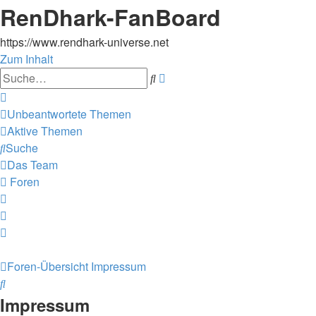
RenDhark-FanBoard
https://www.rendhark-universe.net
Zum Inhalt
Erweiterte
Suche
Suche
Unbeantwortete Themen
Aktive Themen
Suche
Das Team
Foren
Foren-Übersicht
Impressum
Suche
Impressum