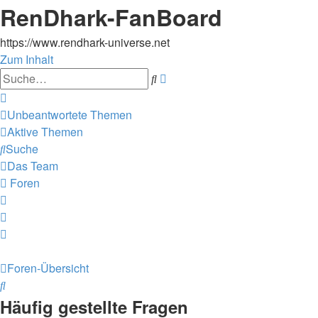
RenDhark-FanBoard
https://www.rendhark-universe.net
Zum Inhalt
Erweiterte
Suche
Suche
Unbeantwortete Themen
Aktive Themen
Suche
Das Team
Foren
Foren-Übersicht
Suche
Häufig gestellte Fragen