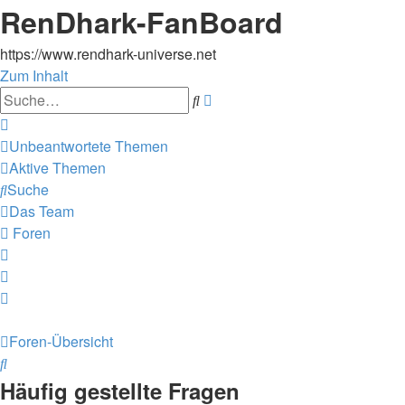
RenDhark-FanBoard
https://www.rendhark-universe.net
Zum Inhalt
Erweiterte
Suche
Suche
Unbeantwortete Themen
Aktive Themen
Suche
Das Team
Foren
Foren-Übersicht
Suche
Häufig gestellte Fragen