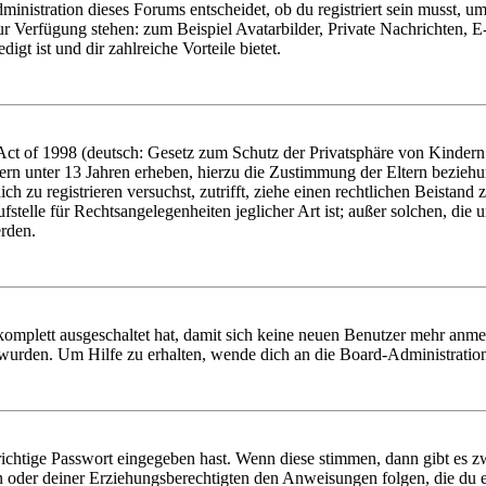
istration dieses Forums entscheidet, ob du registriert sein musst, um Be
zur Verfügung stehen: zum Beispiel Avatarbilder, Private Nachrichten, 
igt ist und dir zahlreiche Vorteile bietet.
t of 1998 (deutsch: Gesetz zum Schutz der Privatsphäre von Kindern i
ern unter 13 Jahren erheben, hierzu die Zustimmung der Eltern bezieh
dich zu registrieren versuchst, zutrifft, ziehe einen rechtlichen Beista
stelle für Rechtsangelegenheiten jeglicher Art ist; außer solchen, die
erden.
 komplett ausgeschaltet hat, damit sich keine neuen Benutzer mehr anm
 wurden. Um Hilfe zu erhalten, wende dich an die Board-Administratio
richtige Passwort eingegeben hast. Wenn diese stimmen, dann gibt es
ern oder deiner Erziehungsberechtigten den Anweisungen folgen, die du e