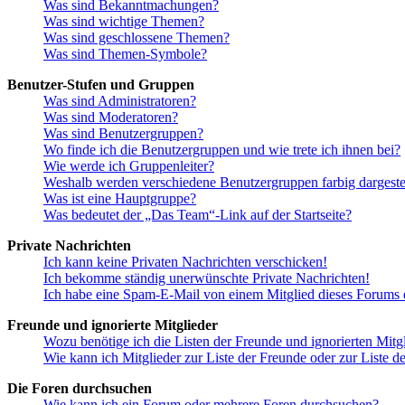
Was sind Bekanntmachungen?
Was sind wichtige Themen?
Was sind geschlossene Themen?
Was sind Themen-Symbole?
Benutzer-Stufen und Gruppen
Was sind Administratoren?
Was sind Moderatoren?
Was sind Benutzergruppen?
Wo finde ich die Benutzergruppen und wie trete ich ihnen bei?
Wie werde ich Gruppenleiter?
Weshalb werden verschiedene Benutzergruppen farbig dargestel
Was ist eine Hauptgruppe?
Was bedeutet der „Das Team“-Link auf der Startseite?
Private Nachrichten
Ich kann keine Privaten Nachrichten verschicken!
Ich bekomme ständig unerwünschte Private Nachrichten!
Ich habe eine Spam-E-Mail von einem Mitglied dieses Forums e
Freunde und ignorierte Mitglieder
Wozu benötige ich die Listen der Freunde und ignorierten Mitg
Wie kann ich Mitglieder zur Liste der Freunde oder zur Liste d
Die Foren durchsuchen
Wie kann ich ein Forum oder mehrere Foren durchsuchen?