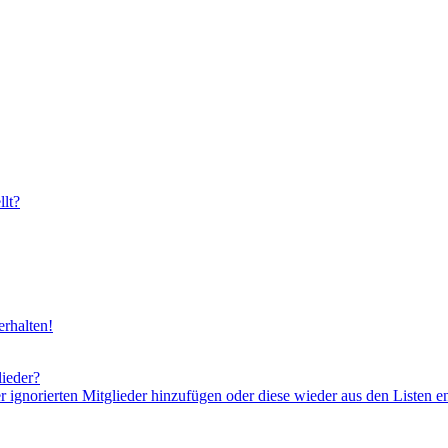
lt?
rhalten!
lieder?
er ignorierten Mitglieder hinzufügen oder diese wieder aus den Listen e