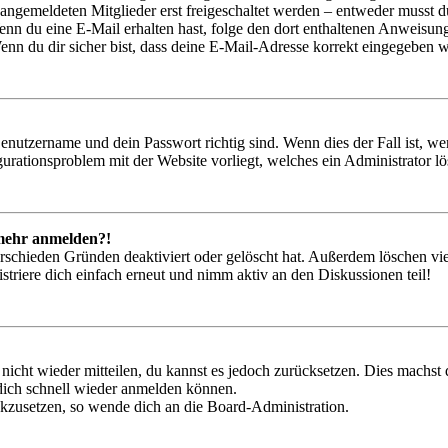
 angemeldeten Mitglieder erst freigeschaltet werden – entweder musst du
. Wenn du eine E-Mail erhalten hast, folge den dort enthaltenen Anweis
nn du dir sicher bist, dass deine E-Mail-Adresse korrekt eingegeben w
Benutzername und dein Passwort richtig sind. Wenn dies der Fall ist, w
igurationsproblem mit der Website vorliegt, welches ein Administrator l
t mehr anmelden?!
rschieden Gründen deaktiviert oder gelöscht hat. Außerdem löschen vie
triere dich einfach erneut und nimm aktiv an den Diskussionen teil!
 nicht wieder mitteilen, du kannst es jedoch zurücksetzen. Dies machs
 dich schnell wieder anmelden können.
ückzusetzen, so wende dich an die Board-Administration.