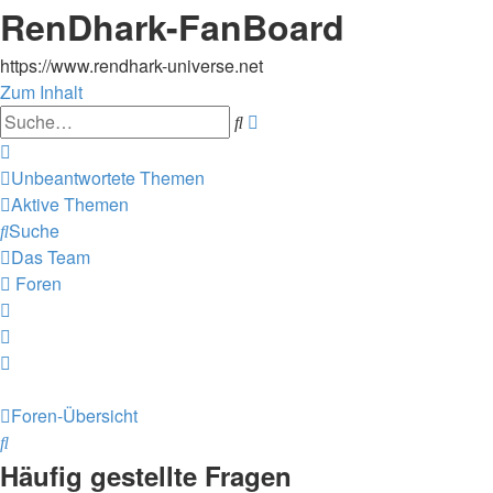
RenDhark-FanBoard
https://www.rendhark-universe.net
Zum Inhalt
Erweiterte
Suche
Suche
Unbeantwortete Themen
Aktive Themen
Suche
Das Team
Foren
Foren-Übersicht
Suche
Häufig gestellte Fragen