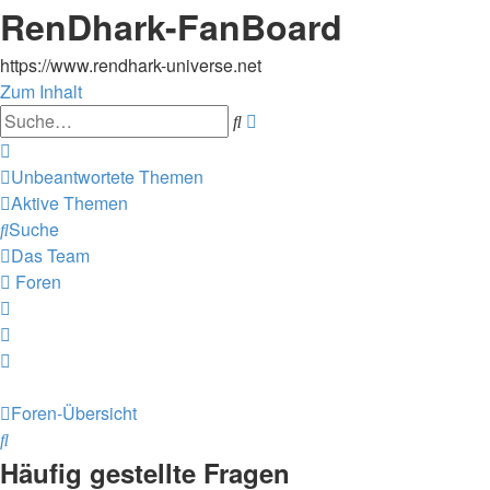
RenDhark-FanBoard
https://www.rendhark-universe.net
Zum Inhalt
Erweiterte
Suche
Suche
Unbeantwortete Themen
Aktive Themen
Suche
Das Team
Foren
Foren-Übersicht
Suche
Häufig gestellte Fragen