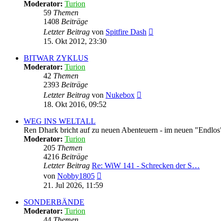
Moderator:
Turion
59
Themen
1408
Beiträge
Neuester
Letzter Beitrag
von
Spitfire Dash
Beitrag
15. Okt 2012, 23:30
BITWAR ZYKLUS
Moderator:
Turion
42
Themen
2393
Beiträge
Neuester
Letzter Beitrag
von
Nukebox
Beitrag
18. Okt 2016, 09:52
WEG INS WELTALL
Ren Dhark bricht auf zu neuen Abenteuern - im neuen "Endlo
Moderator:
Turion
205
Themen
4216
Beiträge
Letzter Beitrag
Re: WiW 141 - Schrecken der S…
Neuester
von
Nobby1805
Beitrag
21. Jul 2026, 11:59
SONDERBÄNDE
Moderator:
Turion
44
Themen