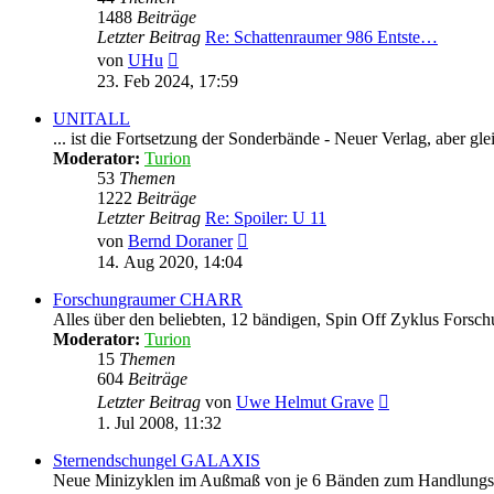
1488
Beiträge
Letzter Beitrag
Re: Schattenraumer 986 Entste…
Neuester
von
UHu
Beitrag
23. Feb 2024, 17:59
UNITALL
... ist die Fortsetzung der Sonderbände - Neuer Verlag, aber 
Moderator:
Turion
53
Themen
1222
Beiträge
Letzter Beitrag
Re: Spoiler: U 11
Neuester
von
Bernd Doraner
Beitrag
14. Aug 2020, 14:04
Forschungraumer CHARR
Alles über den beliebten, 12 bändigen, Spin Off Zyklus For
Moderator:
Turion
15
Themen
604
Beiträge
Neuester
Letzter Beitrag
von
Uwe Helmut Grave
Beitrag
1. Jul 2008, 11:32
Sternendschungel GALAXIS
Neue Minizyklen im Außmaß von je 6 Bänden zum Handlungsze