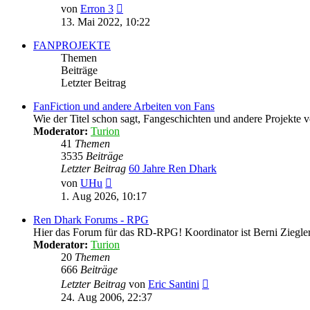
Neuester
von
Erron 3
Beitrag
13. Mai 2022, 10:22
FANPROJEKTE
Themen
Beiträge
Letzter Beitrag
FanFiction und andere Arbeiten von Fans
Wie der Titel schon sagt, Fangeschichten und andere Projekte
Moderator:
Turion
41
Themen
3535
Beiträge
Letzter Beitrag
60 Jahre Ren Dhark
Neuester
von
UHu
Beitrag
1. Aug 2026, 10:17
Ren Dhark Forums - RPG
Hier das Forum für das RD-RPG! Koordinator ist Berni Ziegle
Moderator:
Turion
20
Themen
666
Beiträge
Neuester
Letzter Beitrag
von
Eric Santini
Beitrag
24. Aug 2006, 22:37