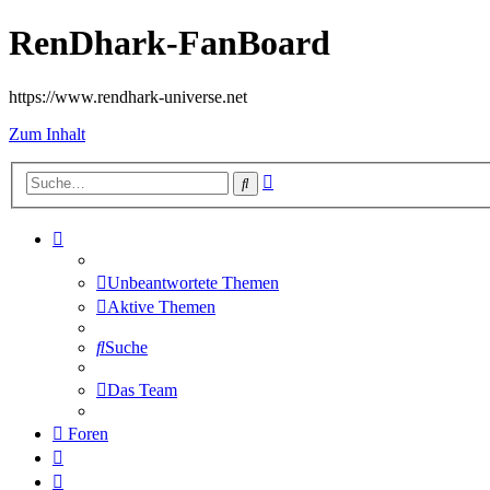
RenDhark-FanBoard
https://www.rendhark-universe.net
Zum Inhalt
Erweiterte
Suche
Suche
Unbeantwortete Themen
Aktive Themen
Suche
Das Team
Foren