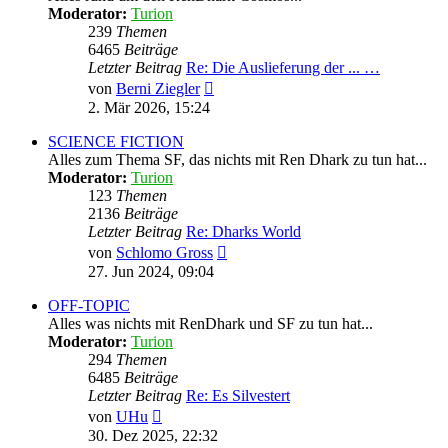
Moderator:
Turion
239
Themen
6465
Beiträge
Letzter Beitrag
Re: Die Auslieferung der ... …
Neuester
von
Berni Ziegler
Beitrag
2. Mär 2026, 15:24
SCIENCE FICTION
Alles zum Thema SF, das nichts mit Ren Dhark zu tun hat...
Moderator:
Turion
123
Themen
2136
Beiträge
Letzter Beitrag
Re: Dharks World
Neuester
von
Schlomo Gross
Beitrag
27. Jun 2024, 09:04
OFF-TOPIC
Alles was nichts mit RenDhark und SF zu tun hat...
Moderator:
Turion
294
Themen
6485
Beiträge
Letzter Beitrag
Re: Es Silvestert
Neuester
von
UHu
Beitrag
30. Dez 2025, 22:32