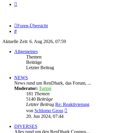
Foren-Übersicht
Suche
Aktuelle Zeit: 6. Aug 2026, 07:59
Allgemeines
Themen
Beiträge
Letzter Beitrag
NEWS
News rund um RenDhark, das Forum, ...
Moderator:
Turion
181
Themen
5140
Beiträge
Letzter Beitrag
Re: Reaktivierung
Neuester
von
Schlomo Gross
Beitrag
20. Jun 2024, 07:44
DIVERSES
Alles rund um den RenDhark Cosmos...