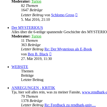
Moderator:
Turion
82
Themen
1647
Beiträge
Neuester
Letzter Beitrag
von
Schlomo Gross
Beitrag
5. Mai 2016, 21:10
Der MYSTERIOUS
Alles über die 6-teilige spannende Geschichte des MYSTERI
Moderator:
Turion
11
Themen
363
Beiträge
Letzter Beitrag
Re: Der Mysterious als E-Book
Neuester
von
Ben B. Black
Beitrag
27. Mär 2019, 11:30
WEBSITE
Themen
Beiträge
Letzter Beitrag
ANREGUNGEN - KRITIK
Tja, hier soll alles rein, was zu meiner Fansite,
www.rendhark-u
79
Themen
1378
Beiträge
Letzter Beitrag
Re: Feedback zu rendhark-univ…