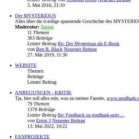
5. Mai 2016, 21:10
Der MYSTERIOUS
Alles über die 6-teilige spannende Geschichte des MYSTERI
Moderator:
Turion
11
Themen
363
Beiträge
Letzter Beitrag
Re: Der Mysterious als E-Book
von
Ben B. Black
Neuester Beitrag
27. Mär 2019, 11:30
WEBSITE
Themen
Beiträge
Letzter Beitrag
ANREGUNGEN - KRITIK
Tja, hier soll alles rein, was zu meiner Fansite,
www.rendhark-u
79
Themen
1378
Beiträge
Letzter Beitrag
Re: Feedback zu rendhark-univ…
von
Erron 3
Neuester Beitrag
13. Mai 2022, 10:22
FANPROJEKTE