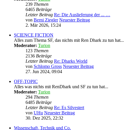
239
Themen
6465
Beiträge
Letzter Beitrag
Re: Die Auslieferung der ... …
von
Berni Ziegler
Neuester Beitrag
2. Mär 2026, 15:24
SCIENCE FICTION
Alles zum Thema SF, das nichts mit Ren Dhark zu tun hat...
Moderator:
Turion
123
Themen
2136
Beiträge
Letzter Beitrag
Re: Dharks World
von
Schlomo Gross
Neuester Beitrag
27. Jun 2024, 09:04
OFF-TOPIC
Alles was nichts mit RenDhark und SF zu tun hat...
Moderator:
Turion
294
Themen
6485
Beiträge
Letzter Beitrag
Re: Es Silvestert
von
UHu
Neuester Beitrag
30. Dez 2025, 22:32
Wissenschaft, Technik und Co.