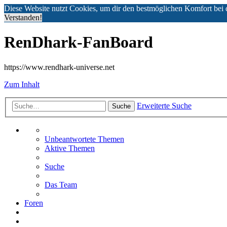
Diese Website nutzt Cookies, um dir den bestmöglichen Komfort bei 
Verstanden!
RenDhark-FanBoard
https://www.rendhark-universe.net
Zum Inhalt
Erweiterte Suche
Suche
Unbeantwortete Themen
Aktive Themen
Suche
Das Team
Foren