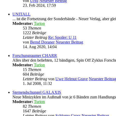
von
UHu
Neuester Beitrag
23. Feb 2024, 17:59
UNITALL
... ist die Fortsetzung der Sonderbände - Neuer Verlag, aber 
Moderator:
Turion
53
Themen
1222
Beiträge
Letzter Beitrag
Re: Spoiler: U 11
von
Bernd Doraner
Neuester Beitrag
14. Aug 2020, 14:04
Forschungraumer CHARR
Alles über den beliebten, 12 bändigen, Spin Off Zyklus For
Moderator:
Turion
15
Themen
604
Beiträge
Letzter Beitrag
von
Uwe Helmut Grave
Neuester Beitra
1. Jul 2008, 11:32
Sternendschungel GALAXIS
Neue Minizyklen im Außmaß von je 6 Bänden zum Handlungsze
Moderator:
Turion
82
Themen
1647
Beiträge
Letzter Beitrag
von
Schlomo Gross
Neuester Beitrag