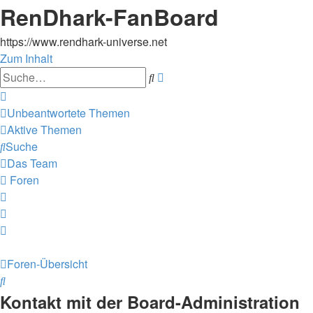
RenDhark-FanBoard
https://www.rendhark-universe.net
Zum Inhalt
Erweiterte
Suche
Suche
Unbeantwortete Themen
Aktive Themen
Suche
Das Team
Foren
Foren-Übersicht
Suche
Kontakt mit der Board-Administration