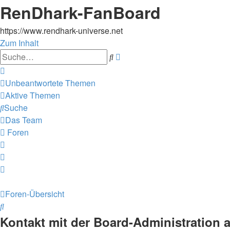
RenDhark-FanBoard
https://www.rendhark-universe.net
Zum Inhalt
Erweiterte
Suche
Suche
Unbeantwortete Themen
Aktive Themen
Suche
Das Team
Foren
Foren-Übersicht
Suche
Kontakt mit der Board-Administration