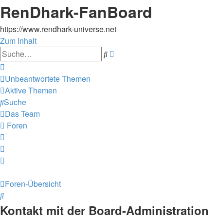
RenDhark-FanBoard
https://www.rendhark-universe.net
Zum Inhalt
Erweiterte
Suche
Suche
Unbeantwortete Themen
Aktive Themen
Suche
Das Team
Foren
Foren-Übersicht
Suche
Kontakt mit der Board-Administration