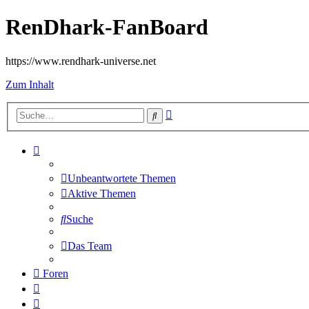
RenDhark-FanBoard
https://www.rendhark-universe.net
Zum Inhalt
Erweiterte
Suche
Suche
Unbeantwortete Themen
Aktive Themen
Suche
Das Team
Foren