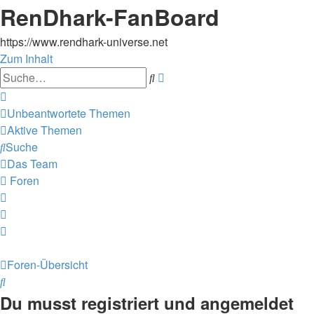
RenDhark-FanBoard
https://www.rendhark-universe.net
Zum Inhalt
Erweiterte
Suche
Suche
Unbeantwortete Themen
Aktive Themen
Suche
Das Team
Foren
Foren-Übersicht
Suche
Du musst registriert und angemeldet