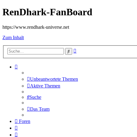
RenDhark-FanBoard
https://www.rendhark-universe.net
Zum Inhalt
Erweiterte
Suche
Suche
Unbeantwortete Themen
Aktive Themen
Suche
Das Team
Foren