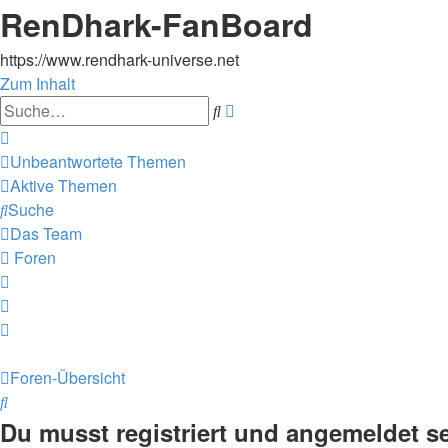
RenDhark-FanBoard
https://www.rendhark-universe.net
Zum Inhalt
Erweiterte
Suche
Suche
Unbeantwortete Themen
Aktive Themen
Suche
Das Team
Foren
Foren-Übersicht
Suche
Du musst registriert und angemeldet s