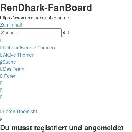
RenDhark-FanBoard
https://www.rendhark-universe.net
Zum Inhalt
Erweiterte
Suche
Suche
Unbeantwortete Themen
Aktive Themen
Suche
Das Team
Foren
Foren-Übersicht
Suche
Du musst registriert und angemeldet