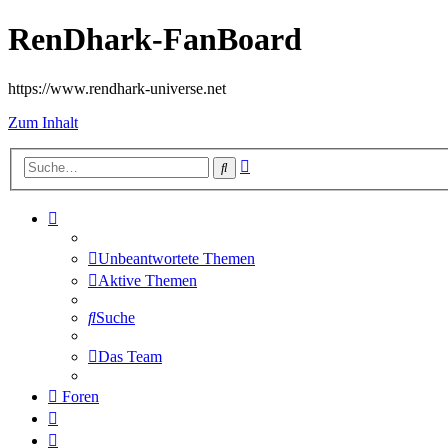
RenDhark-FanBoard
https://www.rendhark-universe.net
Zum Inhalt
Erweiterte
Suche
Suche
Unbeantwortete Themen
Aktive Themen
Suche
Das Team
Foren