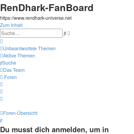
RenDhark-FanBoard
https://www.rendhark-universe.net
Zum Inhalt
Erweiterte
Suche
Suche
Unbeantwortete Themen
Aktive Themen
Suche
Das Team
Foren
Foren-Übersicht
Suche
Du musst dich anmelden, um in