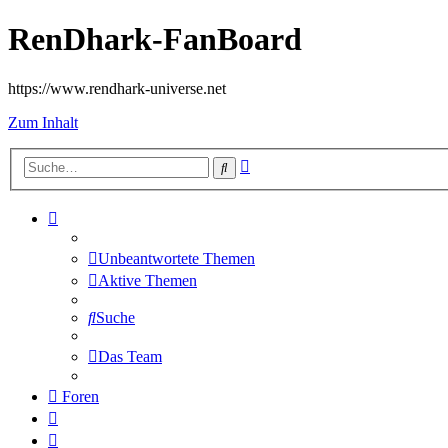
RenDhark-FanBoard
https://www.rendhark-universe.net
Zum Inhalt
Erweiterte
Suche
Suche
Unbeantwortete Themen
Aktive Themen
Suche
Das Team
Foren