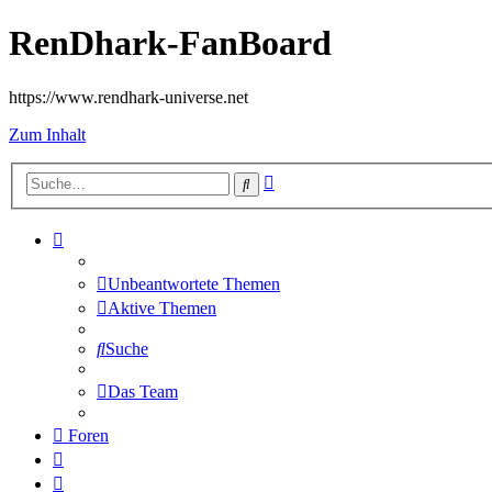
RenDhark-FanBoard
https://www.rendhark-universe.net
Zum Inhalt
Erweiterte
Suche
Suche
Unbeantwortete Themen
Aktive Themen
Suche
Das Team
Foren