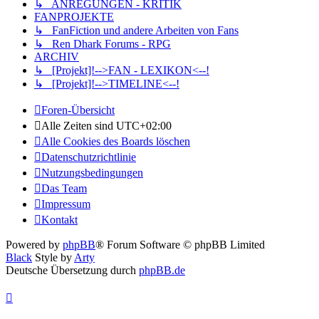
↳ ANREGUNGEN - KRITIK
FANPROJEKTE
↳ FanFiction und andere Arbeiten von Fans
↳ Ren Dhark Forums - RPG
ARCHIV
↳ [Projekt]!-->FAN - LEXIKON<--!
↳ [Projekt]!-->TIMELINE<--!
Foren-Übersicht
Alle Zeiten sind
UTC+02:00
Alle Cookies des Boards löschen
Datenschutzrichtlinie
Nutzungsbedingungen
Das Team
Impressum
Kontakt
Powered by
phpBB
® Forum Software © phpBB Limited
Black
Style by
Arty
Deutsche Übersetzung durch
phpBB.de