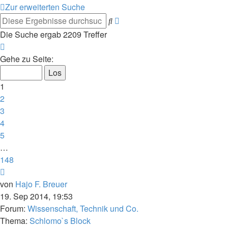
Zur erweiterten Suche
Erweiterte
Suche
Suche
Die Suche ergab 2209 Treffer
Seite
1
Gehe zu Seite:
von
148
1
2
3
4
5
…
148
Nächste
von
Hajo F. Breuer
19. Sep 2014, 19:53
Forum:
Wissenschaft, Technik und Co.
Thema:
Schlomo`s Block