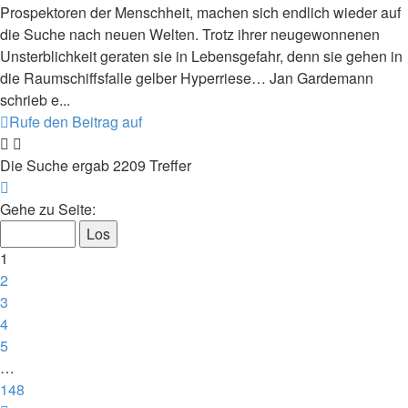
Prospektoren der Menschheit, machen sich endlich wieder auf
die Suche nach neuen Welten. Trotz ihrer neugewonnenen
Unsterblichkeit geraten sie in Lebensgefahr, denn sie gehen in
die Raumschiffsfalle gelber Hyperriese… Jan Gardemann
schrieb e...
Rufe den Beitrag auf
Die Suche ergab 2209 Treffer
Seite
1
Gehe zu Seite:
von
148
1
2
3
4
5
…
148