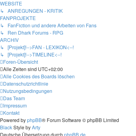
WEBSITE
↳ ANREGUNGEN - KRITIK
FANPROJEKTE
↳ FanFiction und andere Arbeiten von Fans
↳ Ren Dhark Forums - RPG
ARCHIV
↳ [Projekt]!-->FAN - LEXIKON<--!
↳ [Projekt]!-->TIMELINE<--!
Foren-Übersicht
Alle Zeiten sind
UTC+02:00
Alle Cookies des Boards löschen
Datenschutzrichtlinie
Nutzungsbedingungen
Das Team
Impressum
Kontakt
Powered by
phpBB
® Forum Software © phpBB Limited
Black
Style by
Arty
Deutsche Übersetzung durch
phpBB.de