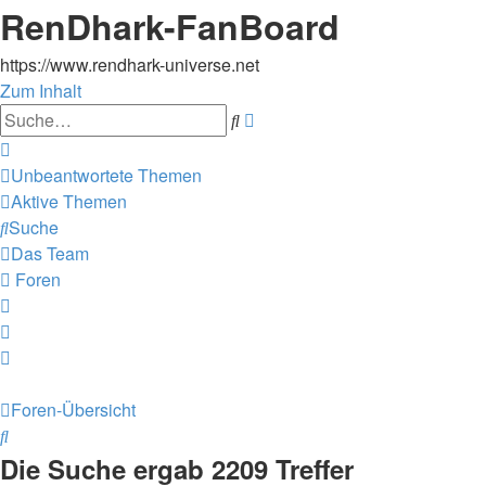
RenDhark-FanBoard
https://www.rendhark-universe.net
Zum Inhalt
Erweiterte
Suche
Suche
Unbeantwortete Themen
Aktive Themen
Suche
Das Team
Foren
Foren-Übersicht
Suche
Die Suche ergab 2209 Treffer