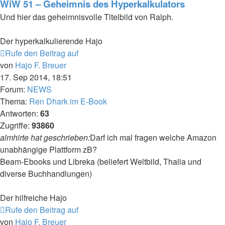
WiW 51 – Geheimnis des Hyperkalkulators
Und hier das geheimnisvolle Titelbild von Ralph.
Der hyperkalkulierende Hajo
Rufe den Beitrag auf
von
Hajo F. Breuer
17. Sep 2014, 18:51
Forum:
NEWS
Thema:
Ren Dhark im E-Book
Antworten:
63
Zugriffe:
93860
almhirte hat geschrieben:
Darf ich mal fragen welche Amazon
unabhängige Plattform zB?
Beam-Ebooks und Libreka (beliefert Weltbild, Thalia und
diverse Buchhandlungen)
Der hilfreiche Hajo
Rufe den Beitrag auf
von
Hajo F. Breuer