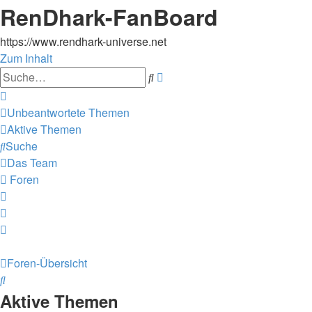
RenDhark-FanBoard
https://www.rendhark-universe.net
Zum Inhalt
Erweiterte
Suche
Suche
Unbeantwortete Themen
Aktive Themen
Suche
Das Team
Foren
Foren-Übersicht
Suche
Aktive Themen