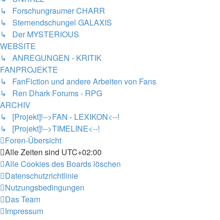
↳ Forschungraumer CHARR
↳ Sternendschungel GALAXIS
↳ Der MYSTERIOUS
WEBSITE
↳ ANREGUNGEN - KRITIK
FANPROJEKTE
↳ FanFiction und andere Arbeiten von Fans
↳ Ren Dhark Forums - RPG
ARCHIV
↳ [Projekt]!-->FAN - LEXIKON<--!
↳ [Projekt]!-->TIMELINE<--!
Foren-Übersicht
Alle Zeiten sind
UTC+02:00
Alle Cookies des Boards löschen
Datenschutzrichtlinie
Nutzungsbedingungen
Das Team
Impressum