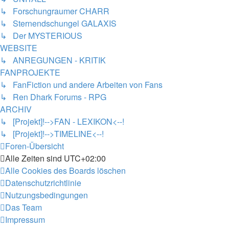
↳ Forschungraumer CHARR
↳ Sternendschungel GALAXIS
↳ Der MYSTERIOUS
WEBSITE
↳ ANREGUNGEN - KRITIK
FANPROJEKTE
↳ FanFiction und andere Arbeiten von Fans
↳ Ren Dhark Forums - RPG
ARCHIV
↳ [Projekt]!-->FAN - LEXIKON<--!
↳ [Projekt]!-->TIMELINE<--!
Foren-Übersicht
Alle Zeiten sind
UTC+02:00
Alle Cookies des Boards löschen
Datenschutzrichtlinie
Nutzungsbedingungen
Das Team
Impressum