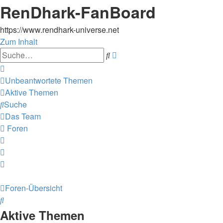
RenDhark-FanBoard
https://www.rendhark-universe.net
Zum Inhalt
Erweiterte
Suche
Suche
Unbeantwortete Themen
Aktive Themen
Suche
Das Team
Foren
Foren-Übersicht
Suche
Aktive Themen