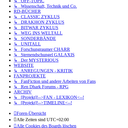
↳ OFF-TOPIC
↳ Wissenschaft, Technik und Co.
RD-BÜCHER
↳ CLASSIC ZYKLUS
↳ DRAKHON ZYKLUS
↳ BITWAR ZYKLUS
↳ WEG INS WELTALL
↳ SONDERBÄNDE
↳ UNITALL
↳ Forschungraumer CHARR
↳ Sternendschungel GALAXIS
↳ Der MYSTERIOUS
WEBSITE
↳ ANREGUNGEN - KRITIK
FANPROJEKTE
↳ FanFiction und andere Arbeiten von Fans
↳ Ren Dhark Forums - RPG
ARCHIV
↳ [Projekt]!-->FAN - LEXIKON<--!
↳ [Projekt]!-->TIMELINE<--!
Foren-Übersicht
Alle Zeiten sind
UTC+02:00
Alle Cookies des Boards löschen