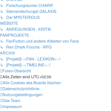
↳ Forschungraumer CHARR
↳ Sternendschungel GALAXIS
↳ Der MYSTERIOUS
WEBSITE
↳ ANREGUNGEN - KRITIK
FANPROJEKTE
↳ FanFiction und andere Arbeiten von Fans
↳ Ren Dhark Forums - RPG
ARCHIV
↳ [Projekt]!-->FAN - LEXIKON<--!
↳ [Projekt]!-->TIMELINE<--!
Foren-Übersicht
Alle Zeiten sind
UTC+02:00
Alle Cookies des Boards löschen
Datenschutzrichtlinie
Nutzungsbedingungen
Das Team
Impressum