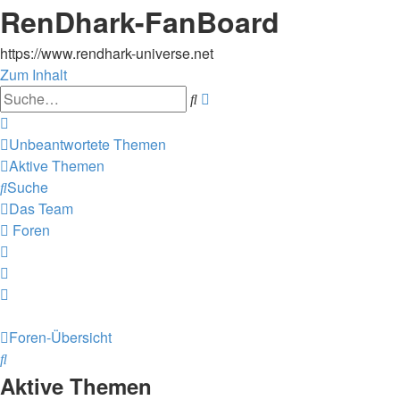
RenDhark-FanBoard
https://www.rendhark-universe.net
Zum Inhalt
Erweiterte
Suche
Suche
Unbeantwortete Themen
Aktive Themen
Suche
Das Team
Foren
Foren-Übersicht
Suche
Aktive Themen