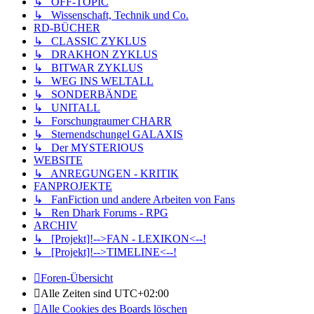
↳ OFF-TOPIC
↳ Wissenschaft, Technik und Co.
RD-BÜCHER
↳ CLASSIC ZYKLUS
↳ DRAKHON ZYKLUS
↳ BITWAR ZYKLUS
↳ WEG INS WELTALL
↳ SONDERBÄNDE
↳ UNITALL
↳ Forschungraumer CHARR
↳ Sternendschungel GALAXIS
↳ Der MYSTERIOUS
WEBSITE
↳ ANREGUNGEN - KRITIK
FANPROJEKTE
↳ FanFiction und andere Arbeiten von Fans
↳ Ren Dhark Forums - RPG
ARCHIV
↳ [Projekt]!-->FAN - LEXIKON<--!
↳ [Projekt]!-->TIMELINE<--!
Foren-Übersicht
Alle Zeiten sind
UTC+02:00
Alle Cookies des Boards löschen