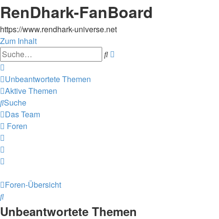
RenDhark-FanBoard
https://www.rendhark-universe.net
Zum Inhalt
Erweiterte
Suche
Suche
Unbeantwortete Themen
Aktive Themen
Suche
Das Team
Foren
Foren-Übersicht
Suche
Unbeantwortete Themen