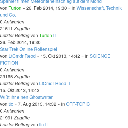
Spanier filmen Meteoriteneinschlag auf dem Mond
von
Turion
» 26. Feb 2014, 19:30 » in
Wissenschaft, Technik
und Co.
0
Antworten
21511
Zugriffe
Letzter Beitrag
von
Turion
26. Feb 2014, 19:30
Star Trek Online Rollenspiel
von
LtCmdr Reod
» 15. Okt 2013, 14:42 » in
SCIENCE
FICTION
0
Antworten
23165
Zugriffe
Letzter Beitrag
von
LtCmdr Reod
15. Okt 2013, 14:42
Wißt ihr einen Ghostwriter
von
tic
» 7. Aug 2013, 14:32 » in
OFF-TOPIC
0
Antworten
21991
Zugriffe
Letzter Beitrag
von
tic