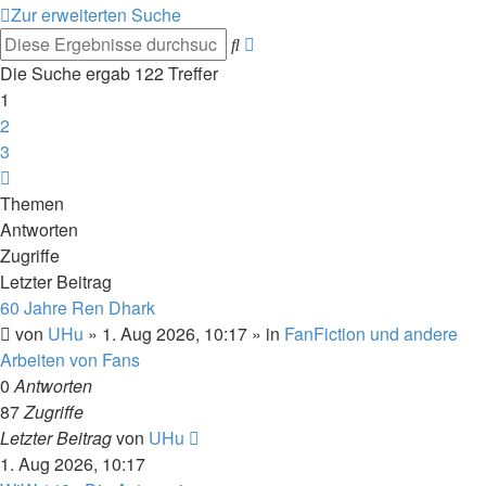
Zur erweiterten Suche
Erweiterte
Suche
Suche
Die Suche ergab 122 Treffer
1
2
3
Nächste
Themen
Antworten
Zugriffe
Letzter Beitrag
60 Jahre Ren Dhark
von
UHu
» 1. Aug 2026, 10:17 » in
FanFiction und andere
Arbeiten von Fans
0
Antworten
87
Zugriffe
Letzter Beitrag
von
UHu
1. Aug 2026, 10:17