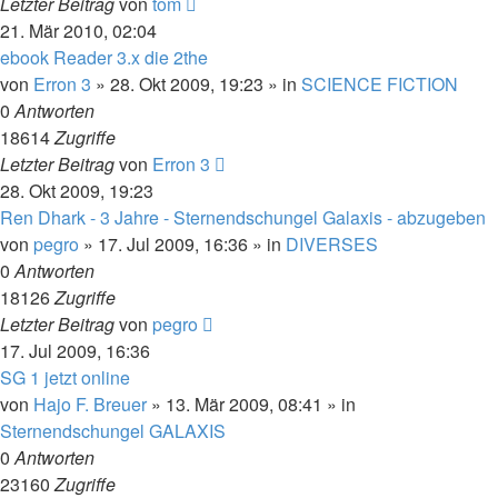
Letzter Beitrag
von
tom
21. Mär 2010, 02:04
ebook Reader 3.x die 2the
von
Erron 3
» 28. Okt 2009, 19:23 » in
SCIENCE FICTION
0
Antworten
18614
Zugriffe
Letzter Beitrag
von
Erron 3
28. Okt 2009, 19:23
Ren Dhark - 3 Jahre - Sternendschungel Galaxis - abzugeben
von
pegro
» 17. Jul 2009, 16:36 » in
DIVERSES
0
Antworten
18126
Zugriffe
Letzter Beitrag
von
pegro
17. Jul 2009, 16:36
SG 1 jetzt online
von
Hajo F. Breuer
» 13. Mär 2009, 08:41 » in
Sternendschungel GALAXIS
0
Antworten
23160
Zugriffe