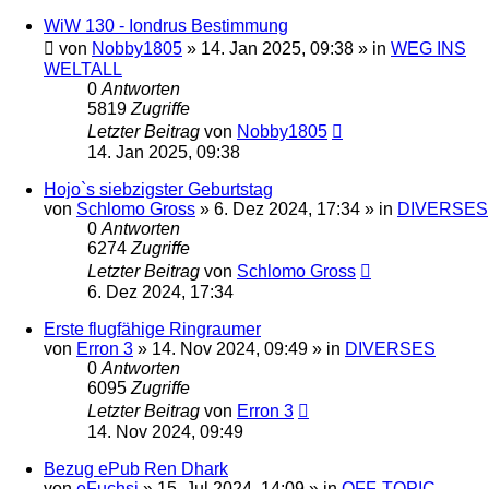
WiW 130 - Iondrus Bestimmung
von
Nobby1805
» 14. Jan 2025, 09:38 » in
WEG INS
WELTALL
0
Antworten
5819
Zugriffe
Letzter Beitrag
von
Nobby1805
14. Jan 2025, 09:38
Hojo`s siebzigster Geburtstag
von
Schlomo Gross
» 6. Dez 2024, 17:34 » in
DIVERSES
0
Antworten
6274
Zugriffe
Letzter Beitrag
von
Schlomo Gross
6. Dez 2024, 17:34
Erste flugfähige Ringraumer
von
Erron 3
» 14. Nov 2024, 09:49 » in
DIVERSES
0
Antworten
6095
Zugriffe
Letzter Beitrag
von
Erron 3
14. Nov 2024, 09:49
Bezug ePub Ren Dhark
von
eFuchsi
» 15. Jul 2024, 14:09 » in
OFF-TOPIC