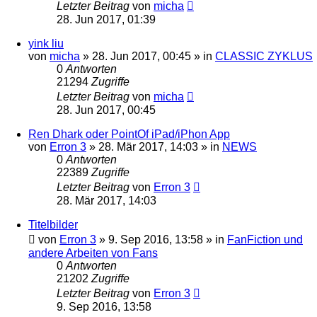
Letzter Beitrag
von
micha
28. Jun 2017, 01:39
yink liu
von
micha
» 28. Jun 2017, 00:45 » in
CLASSIC ZYKLUS
0
Antworten
21294
Zugriffe
Letzter Beitrag
von
micha
28. Jun 2017, 00:45
Ren Dhark oder PointOf iPad/iPhon App
von
Erron 3
» 28. Mär 2017, 14:03 » in
NEWS
0
Antworten
22389
Zugriffe
Letzter Beitrag
von
Erron 3
28. Mär 2017, 14:03
Titelbilder
von
Erron 3
» 9. Sep 2016, 13:58 » in
FanFiction und
andere Arbeiten von Fans
0
Antworten
21202
Zugriffe
Letzter Beitrag
von
Erron 3
9. Sep 2016, 13:58