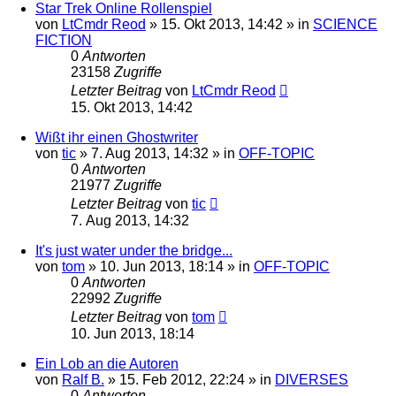
Star Trek Online Rollenspiel
von
LtCmdr Reod
» 15. Okt 2013, 14:42 » in
SCIENCE
FICTION
0
Antworten
23158
Zugriffe
Letzter Beitrag
von
LtCmdr Reod
15. Okt 2013, 14:42
Wißt ihr einen Ghostwriter
von
tic
» 7. Aug 2013, 14:32 » in
OFF-TOPIC
0
Antworten
21977
Zugriffe
Letzter Beitrag
von
tic
7. Aug 2013, 14:32
It's just water under the bridge...
von
tom
» 10. Jun 2013, 18:14 » in
OFF-TOPIC
0
Antworten
22992
Zugriffe
Letzter Beitrag
von
tom
10. Jun 2013, 18:14
Ein Lob an die Autoren
von
Ralf B.
» 15. Feb 2012, 22:24 » in
DIVERSES
0
Antworten