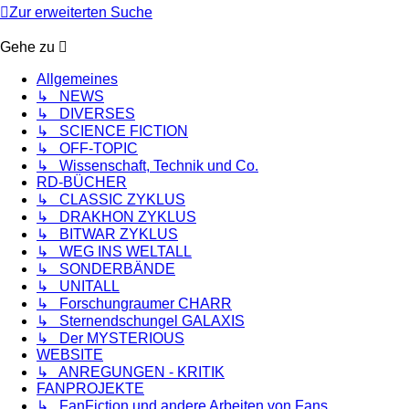
Zur erweiterten Suche
Gehe zu
Allgemeines
↳ NEWS
↳ DIVERSES
↳ SCIENCE FICTION
↳ OFF-TOPIC
↳ Wissenschaft, Technik und Co.
RD-BÜCHER
↳ CLASSIC ZYKLUS
↳ DRAKHON ZYKLUS
↳ BITWAR ZYKLUS
↳ WEG INS WELTALL
↳ SONDERBÄNDE
↳ UNITALL
↳ Forschungraumer CHARR
↳ Sternendschungel GALAXIS
↳ Der MYSTERIOUS
WEBSITE
↳ ANREGUNGEN - KRITIK
FANPROJEKTE
↳ FanFiction und andere Arbeiten von Fans