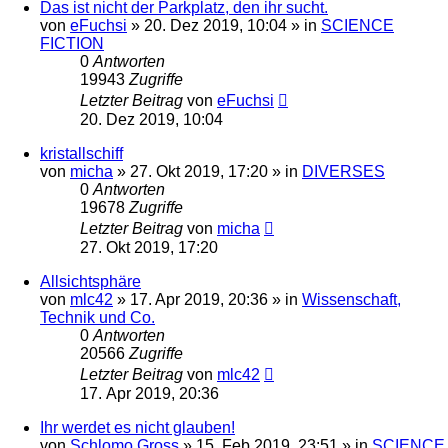
Das ist nicht der Parkplatz, den ihr sucht.
von
eFuchsi
» 20. Dez 2019, 10:04 » in
SCIENCE
FICTION
0
Antworten
19943
Zugriffe
Letzter Beitrag
von
eFuchsi
20. Dez 2019, 10:04
kristallschiff
von
micha
» 27. Okt 2019, 17:20 » in
DIVERSES
0
Antworten
19678
Zugriffe
Letzter Beitrag
von
micha
27. Okt 2019, 17:20
Allsichtsphäre
von
mlc42
» 17. Apr 2019, 20:36 » in
Wissenschaft,
Technik und Co.
0
Antworten
20566
Zugriffe
Letzter Beitrag
von
mlc42
17. Apr 2019, 20:36
Ihr werdet es nicht glauben!
von
Schlomo Gross
» 15. Feb 2019, 23:51 » in
SCIENCE