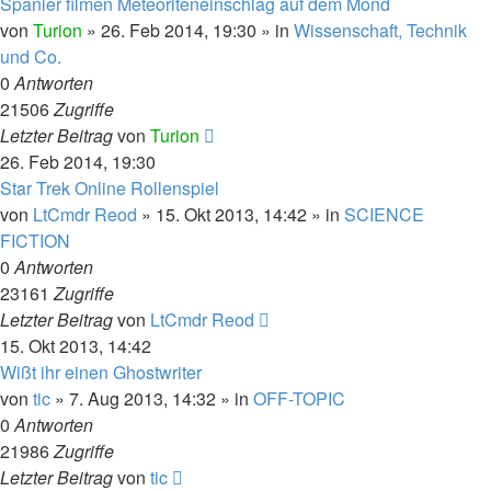
Spanier filmen Meteoriteneinschlag auf dem Mond
von
Turion
» 26. Feb 2014, 19:30 » in
Wissenschaft, Technik
und Co.
0
Antworten
21506
Zugriffe
Letzter Beitrag
von
Turion
26. Feb 2014, 19:30
Star Trek Online Rollenspiel
von
LtCmdr Reod
» 15. Okt 2013, 14:42 » in
SCIENCE
FICTION
0
Antworten
23161
Zugriffe
Letzter Beitrag
von
LtCmdr Reod
15. Okt 2013, 14:42
Wißt ihr einen Ghostwriter
von
tic
» 7. Aug 2013, 14:32 » in
OFF-TOPIC
0
Antworten
21986
Zugriffe
Letzter Beitrag
von
tic