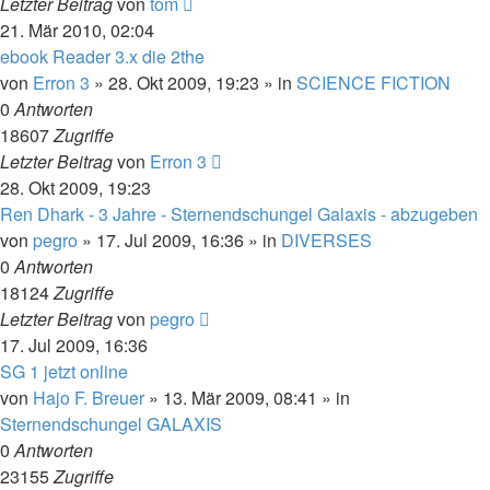
Letzter Beitrag
von
tom
21. Mär 2010, 02:04
ebook Reader 3.x die 2the
von
Erron 3
» 28. Okt 2009, 19:23 » in
SCIENCE FICTION
0
Antworten
18607
Zugriffe
Letzter Beitrag
von
Erron 3
28. Okt 2009, 19:23
Ren Dhark - 3 Jahre - Sternendschungel Galaxis - abzugeben
von
pegro
» 17. Jul 2009, 16:36 » in
DIVERSES
0
Antworten
18124
Zugriffe
Letzter Beitrag
von
pegro
17. Jul 2009, 16:36
SG 1 jetzt online
von
Hajo F. Breuer
» 13. Mär 2009, 08:41 » in
Sternendschungel GALAXIS
0
Antworten
23155
Zugriffe