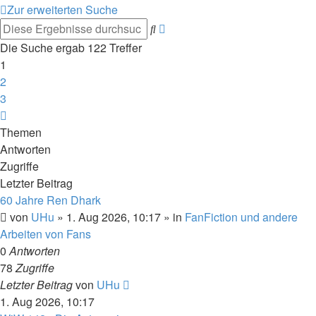
Zur erweiterten Suche
Erweiterte
Suche
Suche
Die Suche ergab 122 Treffer
1
2
3
Nächste
Themen
Antworten
Zugriffe
Letzter Beitrag
60 Jahre Ren Dhark
von
UHu
» 1. Aug 2026, 10:17 » in
FanFiction und andere
Arbeiten von Fans
0
Antworten
78
Zugriffe
Letzter Beitrag
von
UHu
1. Aug 2026, 10:17