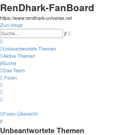
RenDhark-FanBoard
https://www.rendhark-universe.net
Zum Inhalt
Erweiterte
Suche
Suche
Unbeantwortete Themen
Aktive Themen
Suche
Das Team
Foren
Foren-Übersicht
Suche
Unbeantwortete Themen