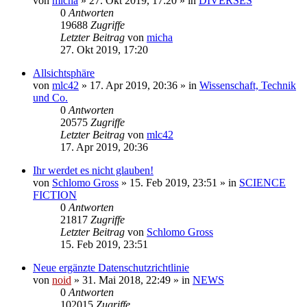
von
micha
» 27. Okt 2019, 17:20 » in
DIVERSES
0
Antworten
19688
Zugriffe
Letzter Beitrag
von
micha
27. Okt 2019, 17:20
Allsichtsphäre
von
mlc42
» 17. Apr 2019, 20:36 » in
Wissenschaft, Technik
und Co.
0
Antworten
20575
Zugriffe
Letzter Beitrag
von
mlc42
17. Apr 2019, 20:36
Ihr werdet es nicht glauben!
von
Schlomo Gross
» 15. Feb 2019, 23:51 » in
SCIENCE
FICTION
0
Antworten
21817
Zugriffe
Letzter Beitrag
von
Schlomo Gross
15. Feb 2019, 23:51
Neue ergänzte Datenschutzrichtlinie
von
noid
» 31. Mai 2018, 22:49 » in
NEWS
0
Antworten
102015
Zugriffe