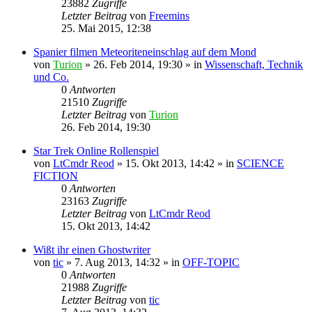
23882
Zugriffe
Letzter Beitrag
von
Freemins
25. Mai 2015, 12:38
Spanier filmen Meteoriteneinschlag auf dem Mond
von
Turion
» 26. Feb 2014, 19:30 » in
Wissenschaft, Technik
und Co.
0
Antworten
21510
Zugriffe
Letzter Beitrag
von
Turion
26. Feb 2014, 19:30
Star Trek Online Rollenspiel
von
LtCmdr Reod
» 15. Okt 2013, 14:42 » in
SCIENCE
FICTION
0
Antworten
23163
Zugriffe
Letzter Beitrag
von
LtCmdr Reod
15. Okt 2013, 14:42
Wißt ihr einen Ghostwriter
von
tic
» 7. Aug 2013, 14:32 » in
OFF-TOPIC
0
Antworten
21988
Zugriffe
Letzter Beitrag
von
tic