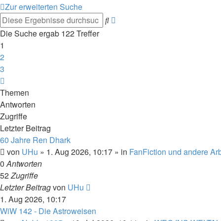
Zur erweiterten Suche
Erweiterte
Suche
Suche
Die Suche ergab 122 Treffer
1
2
3
Nächste
Themen
Antworten
Zugriffe
Letzter Beitrag
60 Jahre Ren Dhark
von
UHu
» 1. Aug 2026, 10:17 » in
FanFiction und andere Ar
0
Antworten
52
Zugriffe
Letzter Beitrag
von
UHu
1. Aug 2026, 10:17
WiW 142 - Die Astroweisen