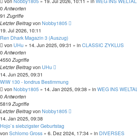
von
Nobby1805
» 19. Jul 2026, 10:11 » in
WEG INS WELTAL
0
Antworten
91
Zugriffe
Letzter Beitrag
von
Nobby1805
19. Jul 2026, 10:11
Ren Dhark Magazin 3 (Auszug)
von
UHu
» 14. Jun 2025, 09:31 » in
CLASSIC ZYKLUS
0
Antworten
4550
Zugriffe
Letzter Beitrag
von
UHu
14. Jun 2025, 09:31
WiW 130 - Iondrus Bestimmung
von
Nobby1805
» 14. Jan 2025, 09:38 » in
WEG INS WELTA
0
Antworten
5819
Zugriffe
Letzter Beitrag
von
Nobby1805
14. Jan 2025, 09:38
Hojo`s siebzigster Geburtstag
von
Schlomo Gross
» 6. Dez 2024, 17:34 » in
DIVERSES