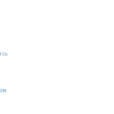
d Co.
ION