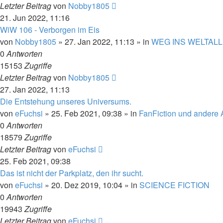
Letzter Beitrag
von
Nobby1805
21. Jun 2022, 11:16
WiW 106 - Verborgen im Eis
von
Nobby1805
» 27. Jan 2022, 11:13 » in
WEG INS WELTALL
0
Antworten
15153
Zugriffe
Letzter Beitrag
von
Nobby1805
27. Jan 2022, 11:13
Die Entstehung unseres Universums.
von
eFuchsi
» 25. Feb 2021, 09:38 » in
FanFiction und andere 
0
Antworten
18579
Zugriffe
Letzter Beitrag
von
eFuchsi
25. Feb 2021, 09:38
Das ist nicht der Parkplatz, den ihr sucht.
von
eFuchsi
» 20. Dez 2019, 10:04 » in
SCIENCE FICTION
0
Antworten
19943
Zugriffe
Letzter Beitrag
von
eFuchsi