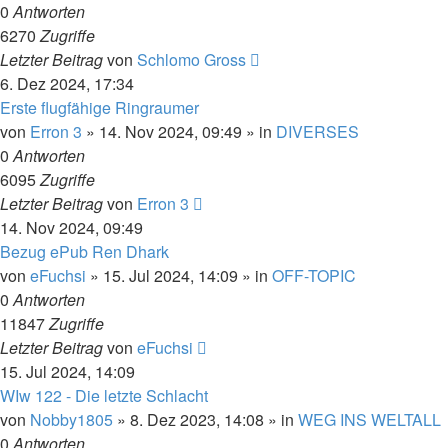
0
Antworten
6270
Zugriffe
Letzter Beitrag
von
Schlomo Gross
6. Dez 2024, 17:34
Erste flugfähige Ringraumer
von
Erron 3
» 14. Nov 2024, 09:49 » in
DIVERSES
0
Antworten
6095
Zugriffe
Letzter Beitrag
von
Erron 3
14. Nov 2024, 09:49
Bezug ePub Ren Dhark
von
eFuchsi
» 15. Jul 2024, 14:09 » in
OFF-TOPIC
0
Antworten
11847
Zugriffe
Letzter Beitrag
von
eFuchsi
15. Jul 2024, 14:09
WIw 122 - Die letzte Schlacht
von
Nobby1805
» 8. Dez 2023, 14:08 » in
WEG INS WELTALL
0
Antworten