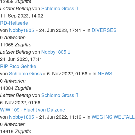
12958
Zugriffe
Letzter Beitrag
von
Schlomo Gross
11. Sep 2023, 14:02
RD-Heftserie
von
Nobby1805
» 24. Jun 2023, 17:41 » in
DIVERSES
0
Antworten
11065
Zugriffe
Letzter Beitrag
von
Nobby1805
24. Jun 2023, 17:41
RIP Rico Gehrke
von
Schlomo Gross
» 6. Nov 2022, 01:56 » in
NEWS
0
Antworten
14384
Zugriffe
Letzter Beitrag
von
Schlomo Gross
6. Nov 2022, 01:56
WiW 109 - Flucht von Dafzone
von
Nobby1805
» 21. Jun 2022, 11:16 » in
WEG INS WELTALL
0
Antworten
14619
Zugriffe