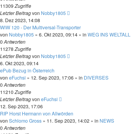
11309
Zugriffe
Letzter Beitrag
von
Nobby1805
8. Dez 2023, 14:08
WiW 120 - Der Multiversal-Transporter
von
Nobby1805
» 6. Okt 2023, 09:14 » in
WEG INS WELTALL
0
Antworten
11278
Zugriffe
Letzter Beitrag
von
Nobby1805
6. Okt 2023, 09:14
ePub Bezug in Österreich
von
eFuchsi
» 12. Sep 2023, 17:06 » in
DIVERSES
0
Antworten
11210
Zugriffe
Letzter Beitrag
von
eFuchsi
12. Sep 2023, 17:06
RIP Horst Hermann von Allwörden
von
Schlomo Gross
» 11. Sep 2023, 14:02 » in
NEWS
0
Antworten