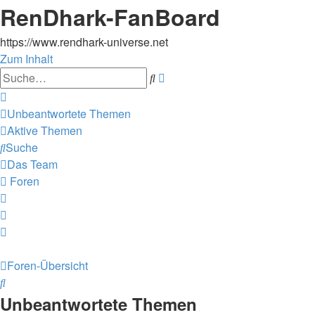
RenDhark-FanBoard
https://www.rendhark-universe.net
Zum Inhalt
Erweiterte
Suche
Suche
Unbeantwortete Themen
Aktive Themen
Suche
Das Team
Foren
Foren-Übersicht
Suche
Unbeantwortete Themen