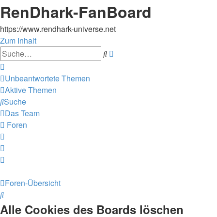
RenDhark-FanBoard
https://www.rendhark-universe.net
Zum Inhalt
Erweiterte
Suche
Suche
Unbeantwortete Themen
Aktive Themen
Suche
Das Team
Foren
Foren-Übersicht
Suche
Alle Cookies des Boards löschen