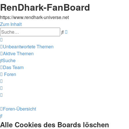
RenDhark-FanBoard
https://www.rendhark-universe.net
Zum Inhalt
Erweiterte
Suche
Suche
Unbeantwortete Themen
Aktive Themen
Suche
Das Team
Foren
Foren-Übersicht
Suche
Alle Cookies des Boards löschen