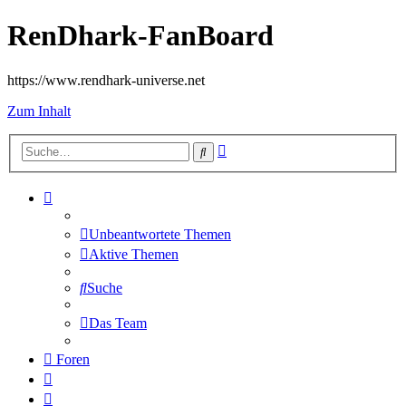
RenDhark-FanBoard
https://www.rendhark-universe.net
Zum Inhalt
Erweiterte
Suche
Suche
Unbeantwortete Themen
Aktive Themen
Suche
Das Team
Foren