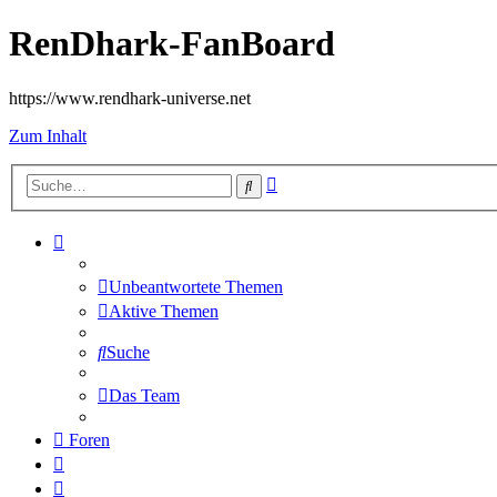
RenDhark-FanBoard
https://www.rendhark-universe.net
Zum Inhalt
Erweiterte
Suche
Suche
Unbeantwortete Themen
Aktive Themen
Suche
Das Team
Foren