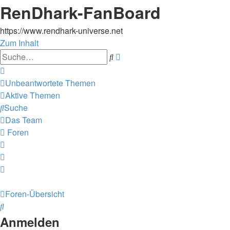
RenDhark-FanBoard
https://www.rendhark-universe.net
Zum Inhalt
Erweiterte
Suche
Suche
Unbeantwortete Themen
Aktive Themen
Suche
Das Team
Foren
Foren-Übersicht
Suche
Anmelden