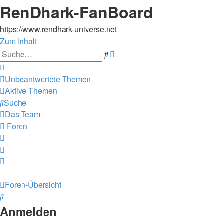
RenDhark-FanBoard
https://www.rendhark-universe.net
Zum Inhalt
Erweiterte
Suche
Suche
Unbeantwortete Themen
Aktive Themen
Suche
Das Team
Foren
Foren-Übersicht
Suche
Anmelden