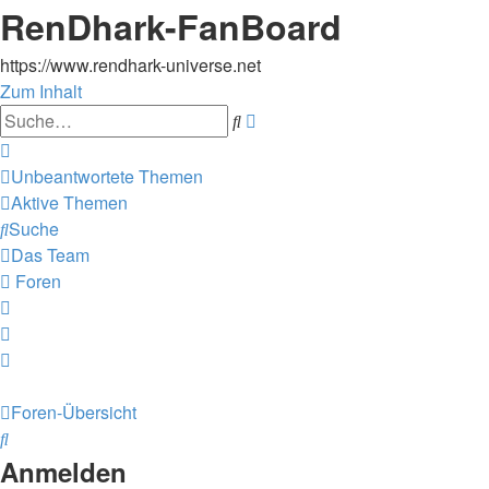
RenDhark-FanBoard
https://www.rendhark-universe.net
Zum Inhalt
Erweiterte
Suche
Suche
Unbeantwortete Themen
Aktive Themen
Suche
Das Team
Foren
Foren-Übersicht
Suche
Anmelden