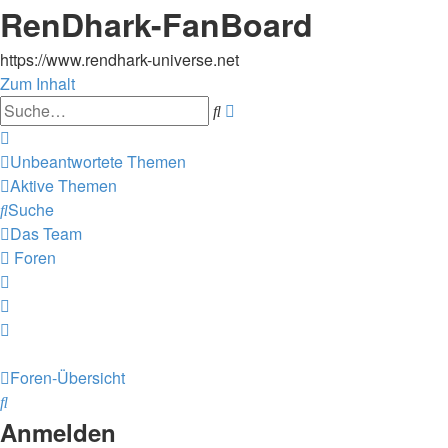
RenDhark-FanBoard
https://www.rendhark-universe.net
Zum Inhalt
Erweiterte
Suche
Suche
Unbeantwortete Themen
Aktive Themen
Suche
Das Team
Foren
Foren-Übersicht
Suche
Anmelden