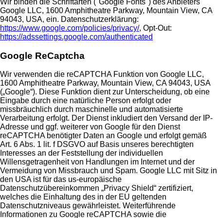
Wir binden die Schriftarten ("Google Fonts") des Anbieters
Google LLC, 1600 Amphitheatre Parkway, Mountain View, CA
94043, USA, ein. Datenschutzerklärung:
https://www.google.com/policies/privacy/
, Opt-Out:
https://adssettings.google.com/authenticated
Google ReCaptcha
Wir verwenden die reCAPTCHA Funktion von Google LLC,
1600 Amphitheatre Parkway, Mountain View, CA 94043, USA
(„Google“). Diese Funktion dient zur Unterscheidung, ob eine
Eingabe durch eine natürliche Person erfolgt oder
missbräuchlich durch maschinelle und automatisierte
Verarbeitung erfolgt. Der Dienst inkludiert den Versand der IP-
Adresse und ggf. weiterer von Google für den Dienst
reCAPTCHA benötigter Daten an Google und erfolgt gemäß
Art. 6 Abs. 1 lit. f DSGVO auf Basis unseres berechtigten
Interesses an der Feststellung der individuellen
Willensgetragenheit von Handlungen im Internet und der
Vermeidung von Missbrauch und Spam. Google LLC mit Sitz in
den USA ist für das us-europäische
Datenschutzübereinkommen „Privacy Shield“ zertifiziert,
welches die Einhaltung des in der EU geltenden
Datenschutzniveaus gewährleistet. Weiterführende
Informationen zu Google reCAPTCHA sowie die