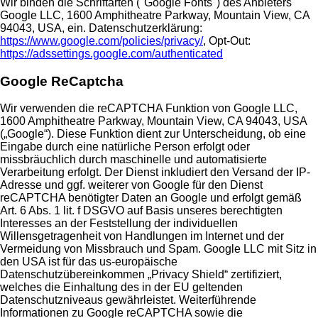
Wir binden die Schriftarten ("Google Fonts") des Anbieters
Google LLC, 1600 Amphitheatre Parkway, Mountain View, CA
94043, USA, ein. Datenschutzerklärung:
https://www.google.com/policies/privacy/
, Opt-Out:
https://adssettings.google.com/authenticated
Google ReCaptcha
Wir verwenden die reCAPTCHA Funktion von Google LLC,
1600 Amphitheatre Parkway, Mountain View, CA 94043, USA
(„Google“). Diese Funktion dient zur Unterscheidung, ob eine
Eingabe durch eine natürliche Person erfolgt oder
missbräuchlich durch maschinelle und automatisierte
Verarbeitung erfolgt. Der Dienst inkludiert den Versand der IP-
Adresse und ggf. weiterer von Google für den Dienst
reCAPTCHA benötigter Daten an Google und erfolgt gemäß
Art. 6 Abs. 1 lit. f DSGVO auf Basis unseres berechtigten
Interesses an der Feststellung der individuellen
Willensgetragenheit von Handlungen im Internet und der
Vermeidung von Missbrauch und Spam. Google LLC mit Sitz in
den USA ist für das us-europäische
Datenschutzübereinkommen „Privacy Shield“ zertifiziert,
welches die Einhaltung des in der EU geltenden
Datenschutzniveaus gewährleistet. Weiterführende
Informationen zu Google reCAPTCHA sowie die