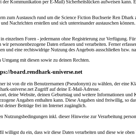
ei der Kommunikation per E-Mail) Sicherheitslücken aufweisen kann. Ei
attform zum Austausch rund um die Science Fiction Buchserie Ren Dhark
ge und Nachrichten erstellen und sich untereinander austauschen können.
 in einzelnen Foren - jedermann ohne Registrierung zur Verfügung. Fü
n wir personenbezogene Daten erfassen und verarbeiten. Ferner erfass
eten und eine rechtswidrige Nutzung des Angebots ausschließen bzw. n
n Umgang mit diesen sowie zu deinen Rechten.
tps://board.rendhark-universe.net
ner ist von dir ein Benutzernamen (Pseudonym) zu wählen, der eine Kl
endhark-universe.net Zugriff auf deine E-Mail-Adresse.
nort, deine Website, deinen Geburtstag und weitere Informationen und 
nbezogene Angaben enthalten kann. Diese Angaben sind freiwillig, so da
t deiner Beiträge frei im Internet zugänglich.
n Nutzungsbedingungen inkl. dieser Hinweise zur Verarbeitung perso
il willigst du ein, dass wir diese Daten verarbeiten und diese wie oben