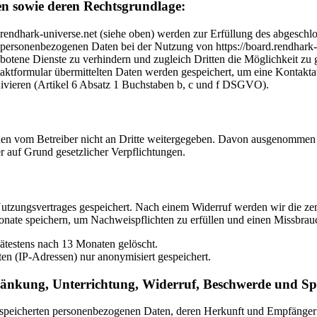
n sowie deren Rechtsgrundlage:
.rendhark-universe.net (siehe oben) werden zur Erfüllung des abgeschl
ersonenbezogenen Daten bei der Nutzung von https://board.rendhark-un
gebotene Dienste zu verhindern und zugleich Dritten die Möglichkeit 
aktformular übermittelten Daten werden gespeichert, um eine Kontak
hivieren (Artikel 6 Absatz 1 Buchstaben b, c und f DSGVO).
rden vom Betreiber nicht an Dritte weitergegeben. Davon ausgenommen 
er auf Grund gesetzlicher Verpflichtungen.
Nutzungsvertrages gespeichert. Nach einem Widerruf werden wir die ze
Monate speichern, um Nachweispflichten zu erfüllen und einen Missbrau
pätestens nach 13 Monaten gelöscht.
en (IP-Adressen) nur anonymisiert gespeichert.
ränkung, Unterrichtung, Widerruf, Beschwerde und Sp
 gespeicherten personenbezogenen Daten, deren Herkunft und Empfänge