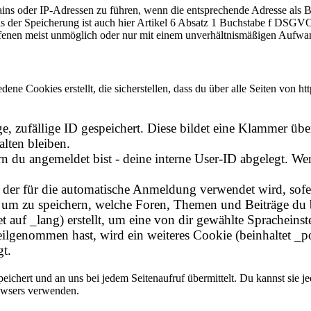
ains oder IP-Adressen zu führen, wenn die entsprechende Adresse als B
is der Speicherung ist auch hier Artikel 6 Absatz 1 Buchstabe f DSGVO.
fenen meist unmöglich oder nur mit einem unverhältnismäßigen Aufwa
ne Cookies erstellt, die sicherstellen, dass du über alle Seiten von htt
, zufällige ID gespeichert. Diese bildet eine Klammer über 
alten bleiben.
n du angemeldet bist - deine interne User-ID abgelegt. Wenn
, der für die automatische Anmeldung verwendet wird, sofer
 um zu speichern, welche Foren, Themen und Beiträge du be
auf _lang) erstellt, um eine von dir gewählte Spracheinste
genommen hast, wird ein weiteres Cookie (beinhaltet _pol
gt.
chert und an uns bei jedem Seitenaufruf übermittelt. Du kannst sie j
rowsers verwenden.