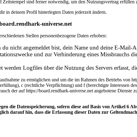
 Zeitstempel sind ferner notwendig, um den Nutzungsvertrag erfüllen
dir in deinem Profil hinterlegten Daten jederzeit ändern.
/board.rendhark-universe.net
verschiedenen Stellen personenbezogene Daten erhoben:
du nicht angemeldet bist, dein Name und deine E-Mail-Adr
ationszwecke und zur Verhinderung eines Missbrauchs die I
 werden Logfiles über die Nutzung des Servers erfasst, die
taufnahme zu ermöglichen und um die im Rahmen des Betriebs von http
gserfüllung), c (rechtliche Verpflichtung) und f (berechtigte Interess
ch der auf https://board.rendhark-universe.net angebotene Dienste zu
en die Datenspeicherung, sofern diese auf Basis von Artikel 6 Ab
orglich darauf hin, dass die Erfassung dieser Daten zur Geltend