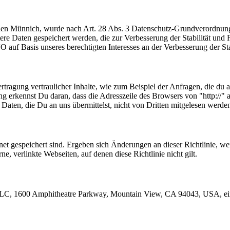
Münnich, wurde nach Art. 28 Abs. 3 Datenschutz-Grundverordnung (
e Daten gespeichert werden, die zur Verbesserung der Stabilität und F
O auf Basis unseres berechtigten Interesses an der Verbesserung der Sta
tragung vertraulicher Inhalte, wie zum Beispiel der Anfragen, die du a
 erkennst Du daran, dass die Adresszeile des Browsers von "http://" a
 Daten, die Du an uns übermittelst, nicht von Dritten mitgelesen werde
.net gespeichert sind. Ergeben sich Änderungen an dieser Richtlinie, we
ne, verlinkte Webseiten, auf denen diese Richtlinie nicht gilt.
e LLC, 1600 Amphitheatre Parkway, Mountain View, CA 94043, USA, ei