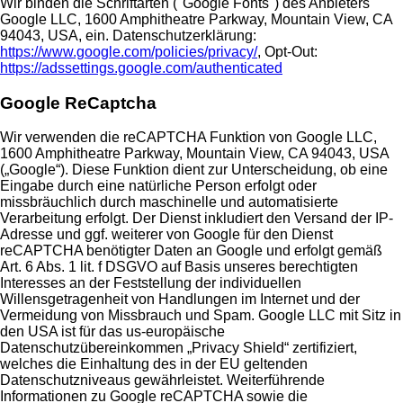
Wir binden die Schriftarten ("Google Fonts") des Anbieters
Google LLC, 1600 Amphitheatre Parkway, Mountain View, CA
94043, USA, ein. Datenschutzerklärung:
https://www.google.com/policies/privacy/
, Opt-Out:
https://adssettings.google.com/authenticated
Google ReCaptcha
Wir verwenden die reCAPTCHA Funktion von Google LLC,
1600 Amphitheatre Parkway, Mountain View, CA 94043, USA
(„Google“). Diese Funktion dient zur Unterscheidung, ob eine
Eingabe durch eine natürliche Person erfolgt oder
missbräuchlich durch maschinelle und automatisierte
Verarbeitung erfolgt. Der Dienst inkludiert den Versand der IP-
Adresse und ggf. weiterer von Google für den Dienst
reCAPTCHA benötigter Daten an Google und erfolgt gemäß
Art. 6 Abs. 1 lit. f DSGVO auf Basis unseres berechtigten
Interesses an der Feststellung der individuellen
Willensgetragenheit von Handlungen im Internet und der
Vermeidung von Missbrauch und Spam. Google LLC mit Sitz in
den USA ist für das us-europäische
Datenschutzübereinkommen „Privacy Shield“ zertifiziert,
welches die Einhaltung des in der EU geltenden
Datenschutzniveaus gewährleistet. Weiterführende
Informationen zu Google reCAPTCHA sowie die