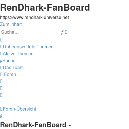
RenDhark-FanBoard
https://www.rendhark-universe.net
Zum Inhalt
Erweiterte
Suche
Suche
Unbeantwortete Themen
Aktive Themen
Suche
Das Team
Foren
Foren-Übersicht
Suche
RenDhark-FanBoard -