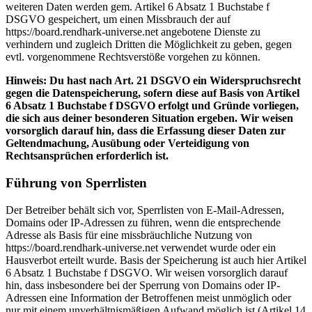
weiteren Daten werden gem. Artikel 6 Absatz 1 Buchstabe f
DSGVO gespeichert, um einen Missbrauch der auf
https://board.rendhark-universe.net angebotene Dienste zu
verhindern und zugleich Dritten die Möglichkeit zu geben, gegen
evtl. vorgenommene Rechtsverstöße vorgehen zu können.
Hinweis: Du hast nach Art. 21 DSGVO ein Widerspruchsrecht
gegen die Datenspeicherung, sofern diese auf Basis von Artikel
6 Absatz 1 Buchstabe f DSGVO erfolgt und Gründe vorliegen,
die sich aus deiner besonderen Situation ergeben. Wir weisen
vorsorglich darauf hin, dass die Erfassung dieser Daten zur
Geltendmachung, Ausübung oder Verteidigung von
Rechtsansprüchen erforderlich ist.
Führung von Sperrlisten
Der Betreiber behält sich vor, Sperrlisten von E-Mail-Adressen,
Domains oder IP-Adressen zu führen, wenn die entsprechende
Adresse als Basis für eine missbräuchliche Nutzung von
https://board.rendhark-universe.net verwendet wurde oder ein
Hausverbot erteilt wurde. Basis der Speicherung ist auch hier Artikel
6 Absatz 1 Buchstabe f DSGVO. Wir weisen vorsorglich darauf
hin, dass insbesondere bei der Sperrung von Domains oder IP-
Adressen eine Information der Betroffenen meist unmöglich oder
nur mit einem unverhältnismäßigen Aufwand möglich ist (Artikel 14