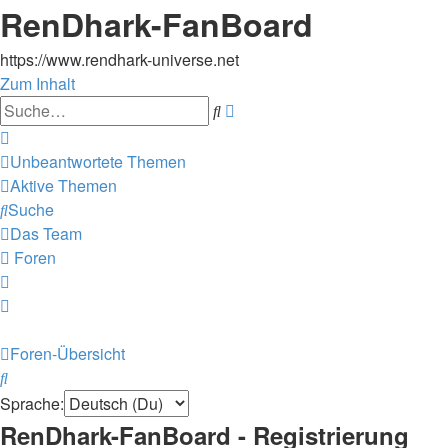
RenDhark-FanBoard
https://www.rendhark-universe.net
Zum Inhalt
Erweiterte
Suche
Suche
Unbeantwortete Themen
Aktive Themen
Suche
Das Team
Foren
Foren-Übersicht
Suche
Sprache:
RenDhark-FanBoard - Registrierung