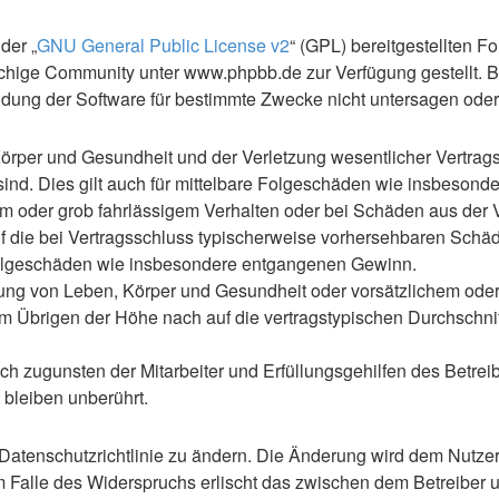
der „
GNU General Public License v2
“ (GPL) bereitgestellten 
hige Community unter www.phpbb.de zur Verfügung gestellt. Be
ung der Software für bestimmte Zwecke nicht untersagen oder 
rper und Gesundheit und der Verletzung wesentlicher Vertragspf
 sind. Dies gilt auch für mittelbare Folgeschäden wie insbeso
em oder grob fahrlässigem Verhalten oder bei Schäden aus der
 auf die bei Vertragsschluss typischerweise vorhersehbaren Sch
e Folgeschäden wie insbesondere entgangenen Gewinn.
ng von Leben, Körper und Gesundheit oder vorsätzlichem oder g
 Übrigen der Höhe nach auf die vertragstypischen Durchschnitt
h zugunsten der Mitarbeiter und Erfüllungsgehilfen des Betreib
bleiben unberührt.
Datenschutzrichtlinie zu ändern. Die Änderung wird dem Nutzer p
m Falle des Widerspruchs erlischt das zwischen dem Betreiber u