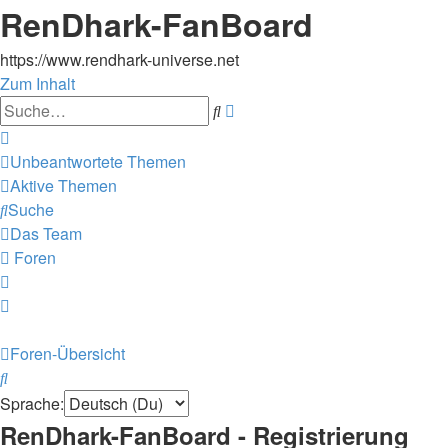
RenDhark-FanBoard
https://www.rendhark-universe.net
Zum Inhalt
Erweiterte
Suche
Suche
Unbeantwortete Themen
Aktive Themen
Suche
Das Team
Foren
Foren-Übersicht
Suche
Sprache:
RenDhark-FanBoard - Registrierung