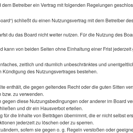
d dem Betreiber ein Vertrag mit folgenden Regelungen geschlo
ard“) schließt du einen Nutzungsvertrag mit dem Betreiber des 
st du das Board nicht weiter nutzen. Für die Nutzung des Boards
 kann von beiden Seiten ohne Einhaltung einer Frist jederzeit
 einfaches, zeitlich und räumlich unbeschränktes und unentgelt
ch Kündigung des Nutzungsvertrages bestehen.
alte enthält, die gegen geltendes Recht oder die guten Sitten ve
en bzw. zu verwenden.
en gegen diese Nutzungsbedingungen oder anderer im Board ve
ließen und dir ein Hausverbot erteilen.
für die Inhalte von Beiträgen übernimmt, die er nicht selbst ers
ktionen jederzeit zu löschen oder zu sperren.
zuändern, sofern sie gegen o. g. Regeln verstoßen oder geeign