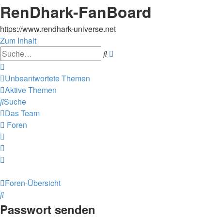
RenDhark-FanBoard
https://www.rendhark-universe.net
Zum Inhalt
Erweiterte
Suche
Suche
Unbeantwortete Themen
Aktive Themen
Suche
Das Team
Foren
Foren-Übersicht
Suche
Passwort senden