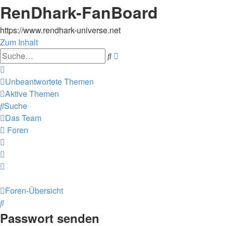
RenDhark-FanBoard
https://www.rendhark-universe.net
Zum Inhalt
Erweiterte
Suche
Suche
Unbeantwortete Themen
Aktive Themen
Suche
Das Team
Foren
Foren-Übersicht
Suche
Passwort senden